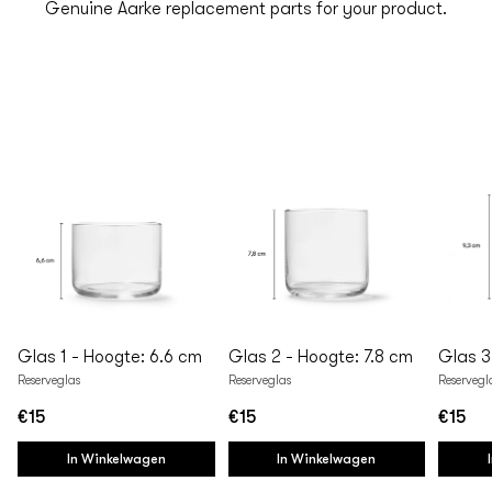
Genuine Aarke replacement parts for your product.
Glas 1 - Hoogte: 6.6 cm
Glas 2 - Hoogte: 7.8 cm
Glas 3
Reserveglas
Reserveglas
Reservegl
€15
€15
€15
Normale
Normale
Normal
prijs
prijs
prijs
In Winkelwagen
In Winkelwagen