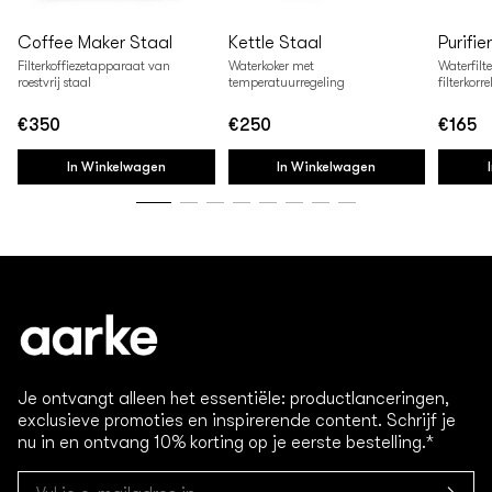
Coffee Maker Staal
Kettle Staal
Purifie
Filterkoffiezetapparaat van
Waterkoker met
Waterfilt
roestvrij staal
temperatuurregeling
filterkorre
€350
€250
€165
Normale
Normale
Normal
prijs
prijs
prijs
In Winkelwagen
In Winkelwagen
Je ontvangt alleen het essentiële: productlanceringen,
exclusieve promoties en inspirerende content. Schrijf je
nu in en ontvang 10% korting op je eerste bestelling.*