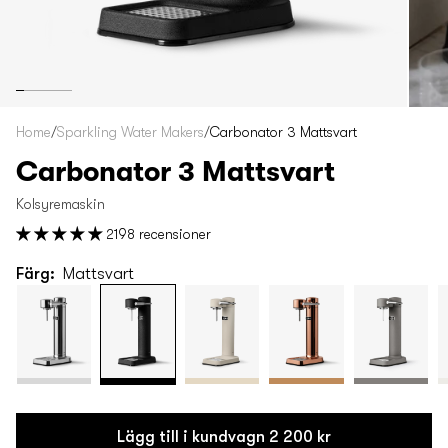
Home
/
Sparkling Water Makers
/
Carbonator 3 Mattsvart
Carbonator 3 Mattsvart
Kolsyremaskin
2198 recensioner
Färg:
Mattsvart
Lägg till i kundvagn
2 200 kr