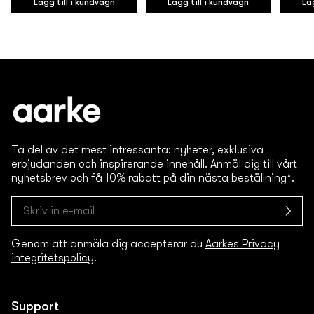
Lägg till i kundvagn
Lägg till i kundvagn
Lä
Ta del av det mest intressanta: nyheter, exklusiva
erbjudanden och inspirerande innehåll. Anmäl dig till vårt
nyhetsbrev och få 10% rabatt på din nästa beställning*.
Genom att anmäla dig accepterar du
Aarkes Privacy
integritetspolicy
.
Support