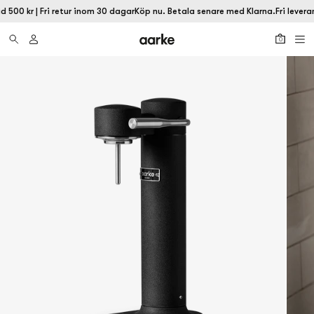
id 500 kr | Fri retur inom 30 dagar
Köp nu. Betala senare med Klarna.
Fri levera
0