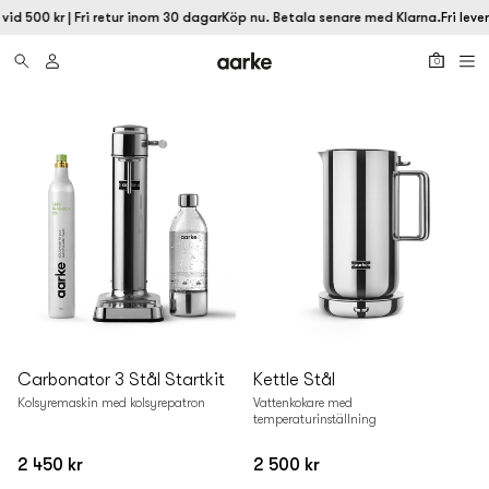
 vid 500 kr | Fri retur inom 30 dagar
Köp nu. Betala senare med Klarna.
Fri leve
0
Carbonator 3 Stål Startkit
Kettle Stål
Kolsyremaskin med kolsyrepatron
Vattenkokare med
temperaturinställning
2 450 kr
2 500 kr
Vanligt
Vanligt