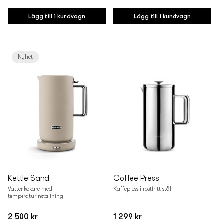
Vanligt
Vanligt
pris
pris
Lägg till i kundvagn
Lägg till i kundvagn
Nyhet
Kettle Sand
Coffee Press
Vattenkokare med
Kaffepress i rostfritt stål
temperaturinställning
2 500 kr
1 299 kr