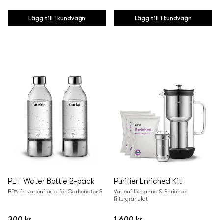
Vanligt
Vanligt
pris
pris
Lägg till i kundvagn
Lägg till i kundvagn
PET Water Bottle 2-pack
Purifier Enriched Kit
BPA-fri vattenflaska för Carbonator 3
Vattenfilterkanna & Enriched
filtergranulat
300 kr
1 600 kr