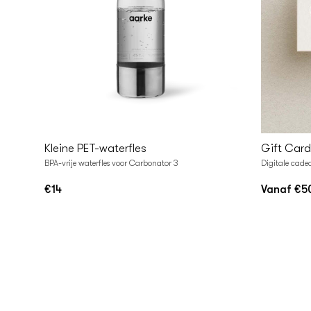
In
I
Winkelwagen
Winke
Kleine PET-waterfles
Gift Card
BPA-vrije waterfles voor Carbonator 3
Digitale cade
€14
Vanaf €5
Normale
Normale
prijs
prijs