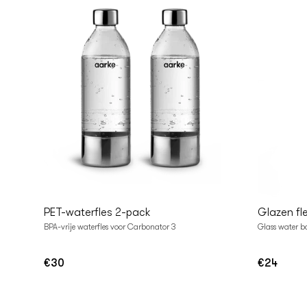
In
I
Winkelwagen
Winke
PET-waterfles 2-pack
Glazen fl
BPA-vrije waterfles voor Carbonator 3
Glass water b
€30
€24
Normale
Normale
prijs
prijs