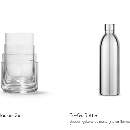
n
In
lwagen
Winkelwagen
lasses Set
To-Go Bottle
Vacuümgeïsoleerde roestvrijstalen fles v
3