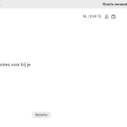
Gratis verzending
NL / EUR
0
ires voor bij je
Bestseller