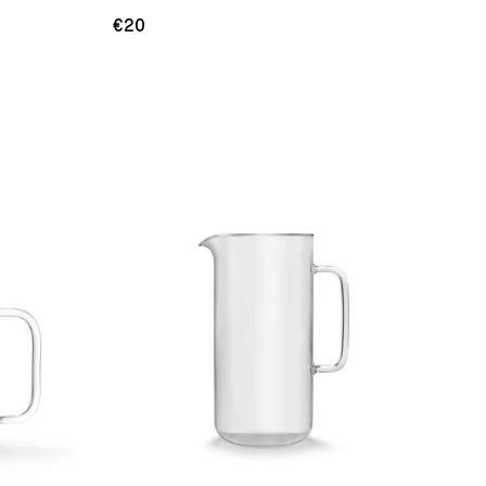
€20
Normale
prijs
Meld me aan