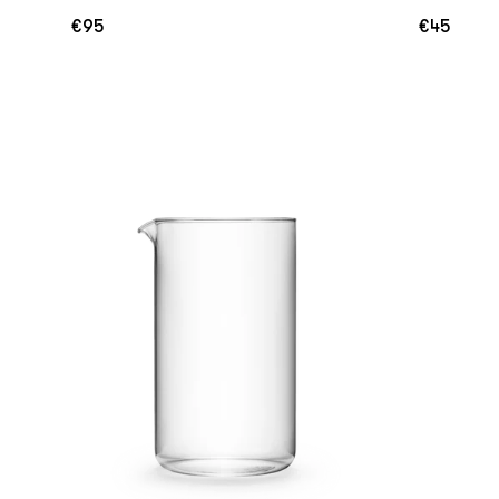
€95
€45
Normale
Normale
prijs
prijs
In
I
Winkelwagen
Winke