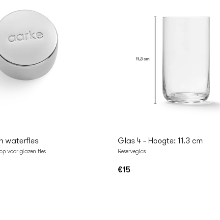
n
In
lwagen
Winkelwagen
n waterfles
Glas 4 - Hoogte: 11.3 cm
p voor glazen fles
Reserveglas
€15
Normale
prijs