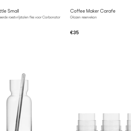
tle Small
Coffee Maker Carafe
erde roestvrijstalen fles voor Carbonator
Glazen reservekan
€35
Normale
prijs