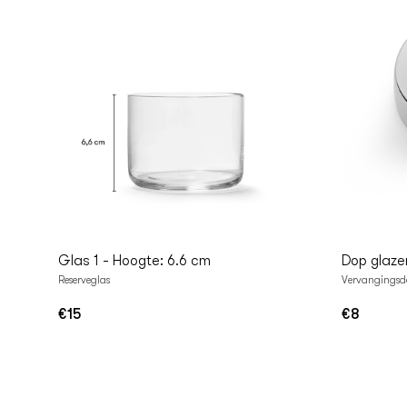
In
I
Winkelwagen
Winke
Glas 1 - Hoogte: 6.6 cm
Dop glaze
Reserveglas
Vervangingsdo
€15
€8
Normale
Normale
prijs
prijs