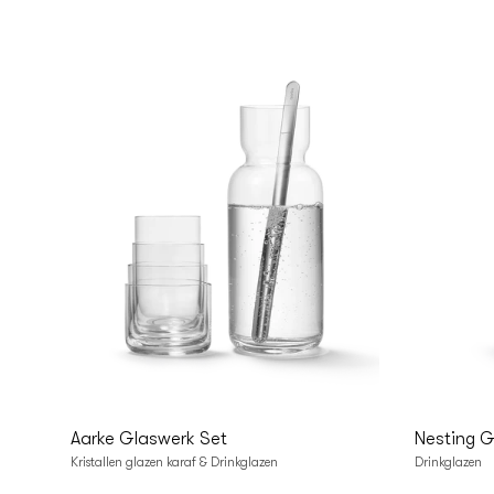
In
I
Winkelwagen
Winke
Aarke Glaswerk Set
Nesting G
Kristallen glazen karaf & Drinkglazen
Drinkglazen