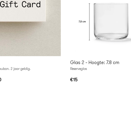
n
In
lwagen
Winkelwagen
Glas 2 - Hoogte: 7.8 cm
aubon. 2 jaar geldig.
Reserveglas
0
€15
Normale
prijs