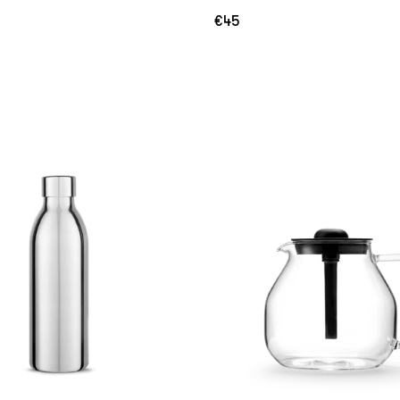
€45
Normale
prijs
n
In
lwagen
Winkelwagen