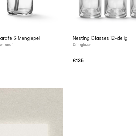
n
In
lwagen
Winkelwagen
arafe & Menglepel
Nesting Glasses 12-delig
zen karaf
Drinkglazen
€135
Normale
prijs