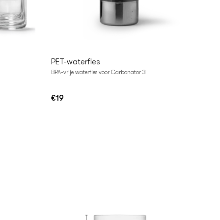
In
Winkelwagen
PET-waterfles
BPA-vrije waterfles voor Carbonator 3
€19
Normale
prijs