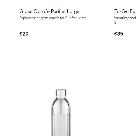
Glass Carafe Purifier Large
To-Go Bot
Replacement glass carafe for Purifier Large
Vacuümgeïsole
3
€29
€35
Normale
Normale
prijs
prijs