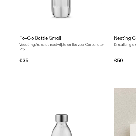
In
I
Winkelwagen
Winke
To-Go Bottle Small
Nesting C
Vacuümgeïsoleerde roestvrijstalen fles voor Carbonator
Kristallen gla
Pro
€35
€50
Normale
Normale
prijs
prijs