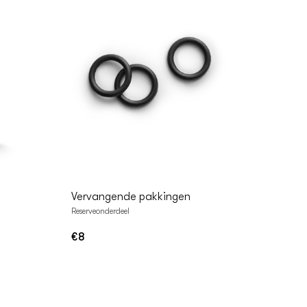
In
Winkelwagen
Vervangende pakkingen
Reserveonderdeel
€8
Normale
prijs