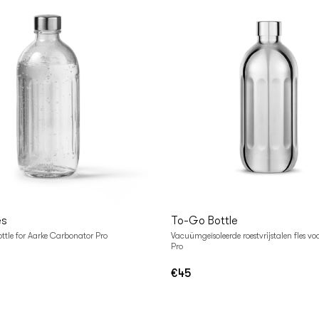
n
In
lwagen
Winkelwagen
es
To-Go Bottle
ottle for Aarke Carbonator Pro
Vacuümgeïsoleerde roestvrijstalen fles v
Pro
€45
Normale
prijs