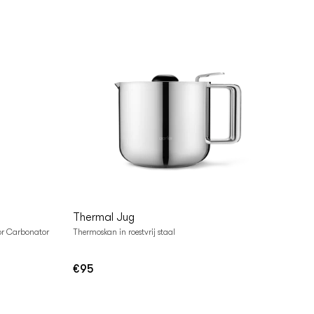
In
Winkelwagen
Thermal Jug
oor Carbonator
Thermoskan in roestvrij staal
€95
Normale
prijs