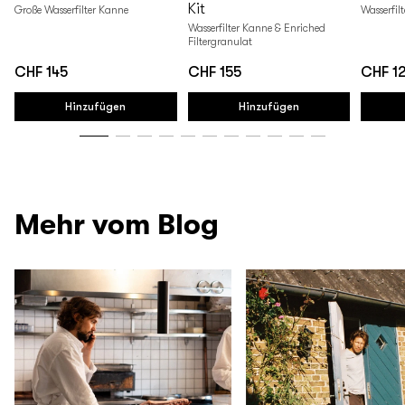
Kit
Große Wasserfilter Kanne
Wasserfil
Wasserfilter Kanne & Enriched
Filtergranulat
CHF 145
CHF 155
CHF 1
Regulärer
Regulärer
Regulär
Preis
Preis
Preis
Hinzufügen
Hinzufügen
Mehr vom Blog