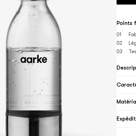
Points 
01
Fab
02
Lég
03
Tes
Descrip
Caracté
Matéria
Expédit