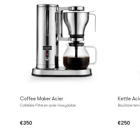
Ajouter au
Ajou
panier
pa
Coffee Maker Acier
Kettle Aci
Cafetière Filtre en acier inoxydable
Bouilloire te
€350
€250
Prix
Prix
régulier
régulier