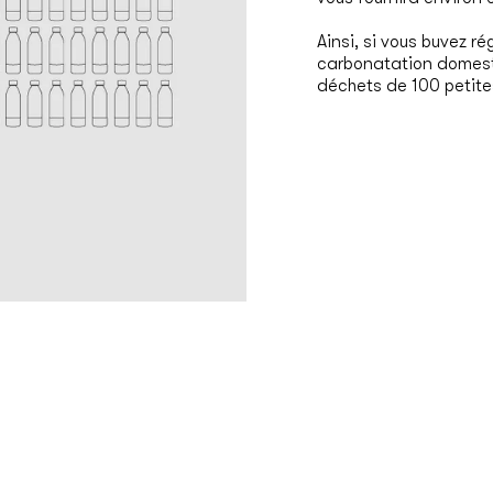
Ainsi, si vous buvez r
carbonatation domesti
déchets de 100 petites