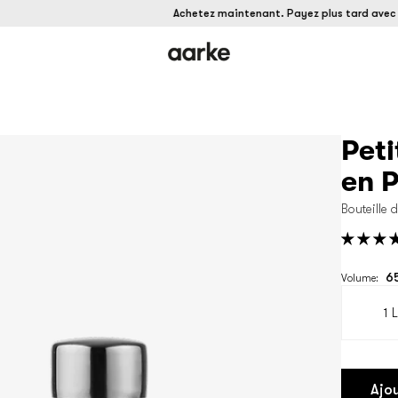
Achetez maintenant. Payez plus tard avec Klar
Peti
en P
Bouteille
65
Volume:
1 L
Ajou