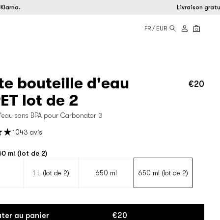
na.
Livraison gratuite 
FR / EUR
0
te bouteille d'eau
€20
Prix
régul
ET lot de 2
 d'eau sans BPA pour Carbonator 3
1043 avis
0 ml (lot de 2)
1 L (lot de 2)
650 ml
650 ml (lot de 2)
ter au panier
€20