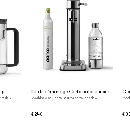
Ajouter au
panier
rge
Kit de démarrage Carbonator 3 Acier
Car
ts de...
Machine à eau gazeuse avec cartouche de...
Machi
€240
€3
Prix
Prix
régulier
régu