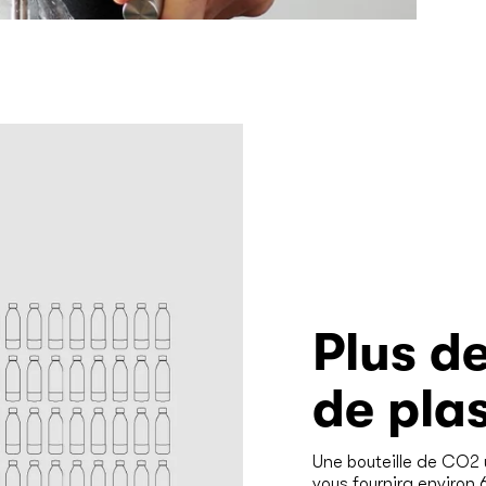
Plus de
de pla
Une bouteille de CO2 u
vous fournira environ 