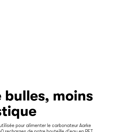
 bulles, moins
stique
tilisée pour alimenter le carbonateur Aarke
60 recharges de notre bouteille d'eau en PET.