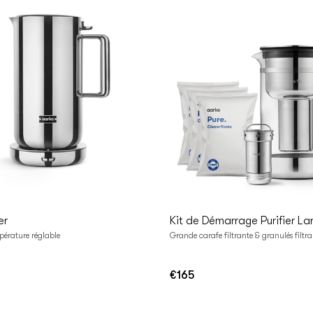
ter au
Ajouter au
nier
panier
er
Kit de Démarrage Purifier La
mpérature réglable
Grande carafe filtrante & granulés filtran
€165
Prix
régulier